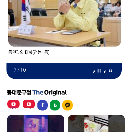
취약계층 주거현장 방문
동민
8
/
10
동대문구청
The
Original
ch1
ch2