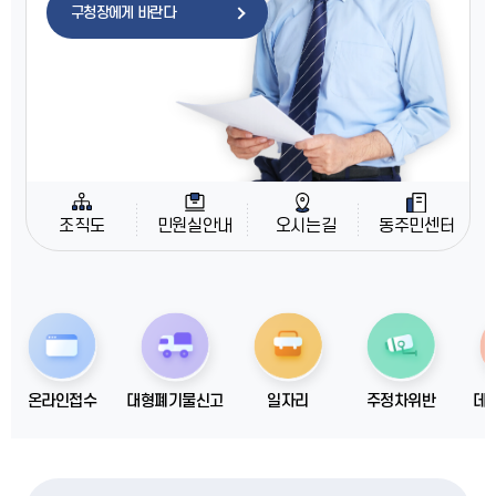
구청장에게 바란다
조직도
민원실안내
오시는길
동주민센터
온라인접수
대형폐기물신고
일자리
주정차위반
데