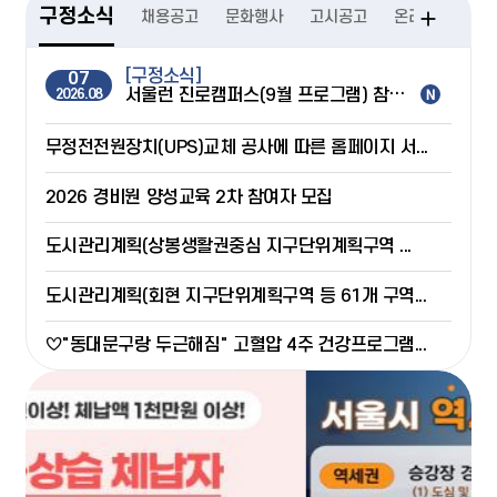
구정소식
채용공고
문화행사
고시공고
온라인접수
[구정소식]
07
서울런 진로캠퍼스(9월 프로그램) 참여자 모집
2026.08
무정전전원장치(UPS)교체 공사에 따른 홈페이지 서...
2026 경비원 양성교육 2차 참여자 모집
도시관리계획(상봉생활권중심 지구단위계획구역 ...
도시관리계획(회현 지구단위계획구역 등 61개 구역...
♡"동대문구랑 두근해짐" 고혈압 4주 건강프로그램...