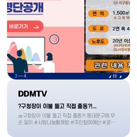
4
―
4
DDMTV
?구청장이 이불 들고 직접 출동?!...
🧺구청장이 이불 들고 직접 출동?! 동대문구에 무
슨 일이 #사랑나눔빨래방 #주민참여예산 #공영
주차장