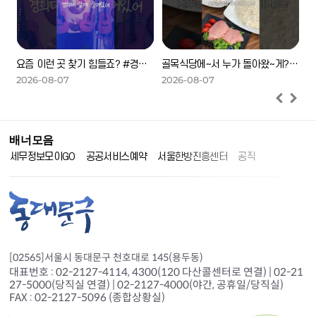
?! 동대문구 청년 창업 챌린지 🎓 #청년창업 #DDMUnion #DDM 청년창업센터 유니콘
요즘 이런 곳 찾기 힘들죠? #경희대 #동대문구 #라이브카페 #기타 #힐링
골목식당에~서 누가 돌아왔~게? #고대맛집 #동대문구 #수제돈까스 #가성비맛집 #치즈밥 #고물가맛집
2026-08-07
2026-08-07
2
배너모음
O
공공서비스예약
서울한방진흥센터
공직비리 익명신고
공공기관 채용비
[02565]서울시 동대문구 천호대로 145(용두동)
대표번호 : 02-2127-4114, 4300(120 다산콜센터로 연결) | 02-21
27-5000(당직실 연결) | 02-2127-4000(야간, 공휴일/당직실)
FAX : 02-2127-5096 (종합상황실)