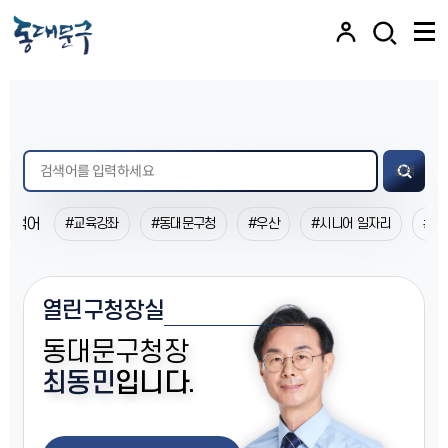
본문 바로가기
로그인
검색
검색어
#교육강좌
#동대문구청
#우산
#시니어 일자리
#생
8
/
44
알림
참여
열린구청장실
동대문구청장
최동민
입니다.